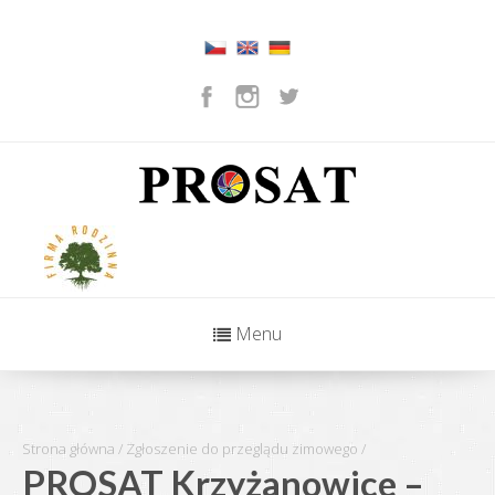
Menu
Strona główna
/
Zgłoszenie do przeglądu zimowego
/
PROSAT Krzyżanowice –