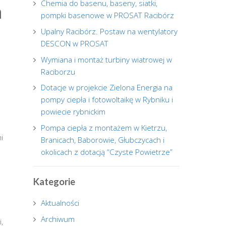
Chemia do basenu, baseny, siatki,
a
pompki basenowe w PROSAT Racibórz
Upalny Racibórz. Postaw na wentylatory
DESCON w PROSAT
Wymiana i montaż turbiny wiatrowej w
Raciborzu
Dotacje w projekcie Zielona Energia na
pompy ciepła i fotowoltaikę w Rybniku i
powiecie rybnickim
u
Pompa ciepła z montażem w Kietrzu,
i
Branicach, Baborowie, Głubczycach i
okolicach z dotacją “Czyste Powietrze”
Kategorie
Aktualności
Archiwum
,