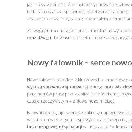
jak i niezawodności. Zamiast kontynuować kosztown
turbina to wyższa sprawność przetwarzania energii k
znacznie lepsza integracja z pozostałymi elementami
Ze względu na charakter prac – montaż na wysokośc
oraz dźwigu
. To właśnie ten etap możesz zobaczyć
Nowy falownik – serce nowoc
Nowy falownik to jeden z kluczowych elementów ca
wysoką sprawnością konwersji energii oraz wbudow
parametrów pracy przez aplikację i panel chmurowy
czasie rzeczywistym – z dowolnego miejsca.
Falownik obsługuje szerokie zakresy napięcia wejśc
warunkach wietrznych – typowych dla naszego regi
bezobsługowej eksploatacji
w instalacjach odnawialn