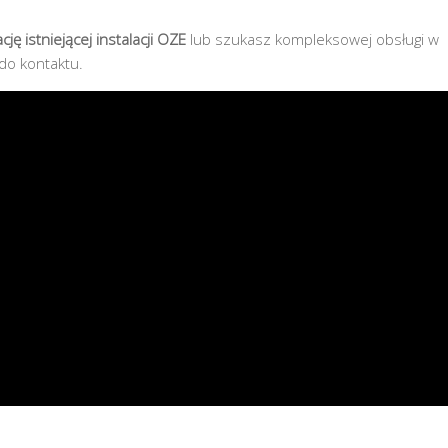
ę istniejącej instalacji OZE
lub szukasz kompleksowej obsługi w
do kontaktu.