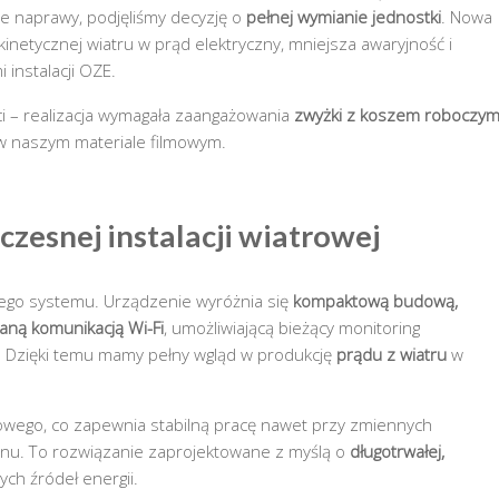
e naprawy, podjęliśmy decyzję o
pełnej wymianie jednostki
. Nowa
inetycznej wiatru w prąd elektryczny, mniejsza awaryjność i
 instalacji OZE.
i – realizacja wymagała zaangażowania
zwyżki z koszem roboczy
 w naszym materiale filmowym.
zesnej instalacji wiatrowej
łego systemu. Urządzenie wyróżnia się
kompaktową budową,
aną komunikacją Wi-Fi
, umożliwiającą bieżący monitoring
. Dzięki temu mamy pełny wgląd w produkcję
prądu z wiatru
w
iowego, co zapewnia stabilną pracę nawet przy zmiennych
onu. To rozwiązanie zaprojektowane z myślą o
długotrwałej,
ych źródeł energii.