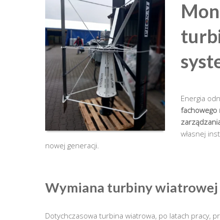
Mon
turb
syst
Energia odn
fachowego 
zarządzani
własnej ins
nowej generacji.
Wymiana turbiny wiatrowej 
Dotychczasowa turbina wiatrowa, po latach pracy, p