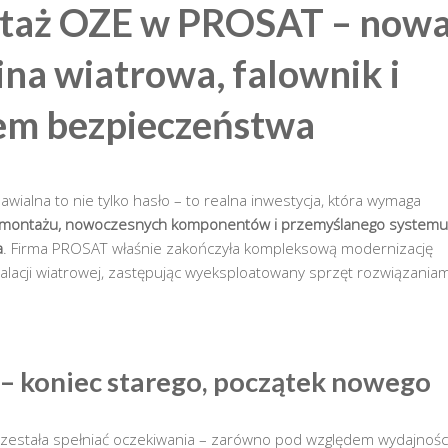
taż OZE w PROSAT – now
ina wiatrowa, falownik i
em bezpieczeństwa
awialna to nie tylko hasło – to realna inwestycja, która wymaga
montażu, nowoczesnych komponentów i przemyślanego system
a
. Firma PROSAT właśnie zakończyła kompleksową modernizację
talacji wiatrowej, zastępując wyeksploatowany sprzęt rozwiązaniam
– koniec starego, początek nowego
rzestała spełniać oczekiwania – zarówno pod względem wydajności