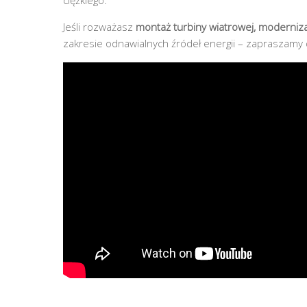
ciężkiego.
Jeśli rozważasz
montaż turbiny wiatrowej, modernizacj
zakresie odnawialnych źródeł energii – zapraszamy 