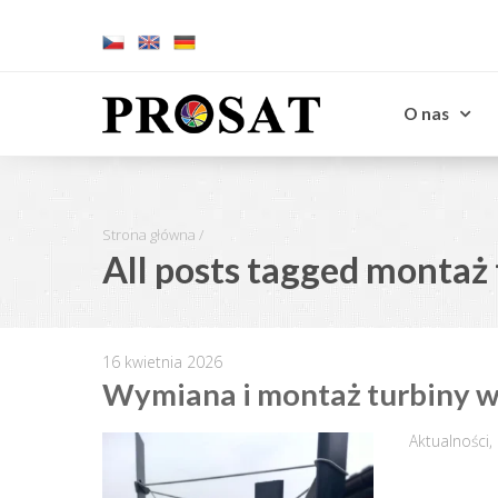
O nas
Strona główna
/
All posts tagged montaż
16 kwietnia 2026
Wymiana i montaż turbiny w
Aktualności
,