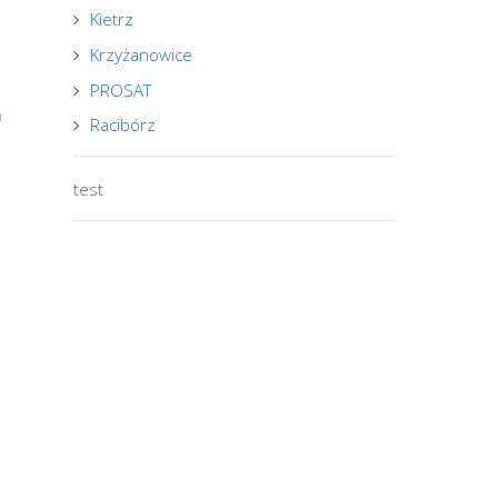
Kietrz
Krzyżanowice
PROSAT
m
Racibórz
test