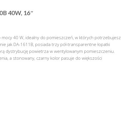
0B 40W, 16″
o mocy 40 W, idealny do pomieszczeń, w których potrzebujesz
e jak DA-1611B, posiada trzy pół-transparentne łopatki
brą dystrybucję powietrza w wentylowanym pomieszczeniu.
ia, a stonowany, czarny kolor pasuje do większości