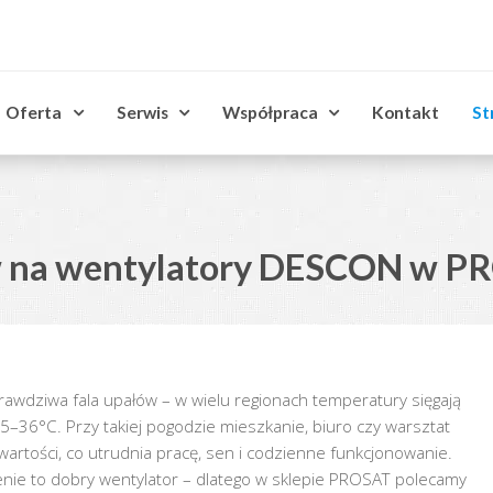
Oferta
Serwis
Współpraca
Kontakt
St
aw na wentylatory DESCON w 
prawdziwa fala upałów – w wielu regionach temperatury sięgają
5–36°C. Przy takiej pogodzie mieszkanie, biuro czy warsztat
rtości, co utrudnia pracę, sen i codzienne funkcjonowanie.
nie to dobry wentylator – dlatego w sklepie PROSAT polecamy