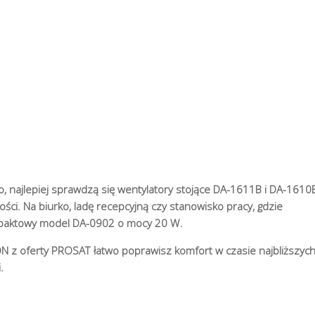
o, najlepiej sprawdzą się wentylatory stojące DA-1611B i DA-1610
ści. Na biurko, ladę recepcyjną czy stanowisko pracy, gdzie
mpaktowy model DA-0902 o mocy 20 W.
 z oferty PROSAT łatwo poprawisz komfort w czasie najbliższyc
.