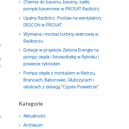
Chemia do basenu, baseny, siatki,
pompki basenowe w PROSAT Racibórz
Upalny Racibórz. Postaw na wentylatory
DESCON w PROSAT
Wymiana i montaż turbiny wiatrowej w
Raciborzu
y
Dotacje w projekcie Zielona Energia na
pompy ciepła i fotowoltaikę w Rybniku i
ą
powiecie rybnickim
,
Pompa ciepła z montażem w Kietrzu,
Branicach, Baborowie, Głubczycach i
okolicach z dotacją “Czyste Powietrze”
Kategorie
Aktualności
-
Archiwum