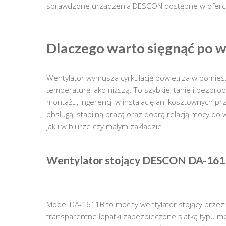
sprawdzone urządzenia DESCON dostępne w oferc
Dlaczego warto sięgnąć po w
Wentylator wymusza cyrkulację powietrza w pomiesz
temperaturę jako niższą. To szybkie, tanie i bezpr
montażu, ingerencji w instalację ani kosztownych pr
obsługą, stabilną pracą oraz dobrą relacją mocy do
jak i w biurze czy małym zakładzie.
Wentylator stojący DESCON DA-161
Model DA-1611B to mocny wentylator stojący przezna
transparentne łopatki zabezpieczone siatką typu m