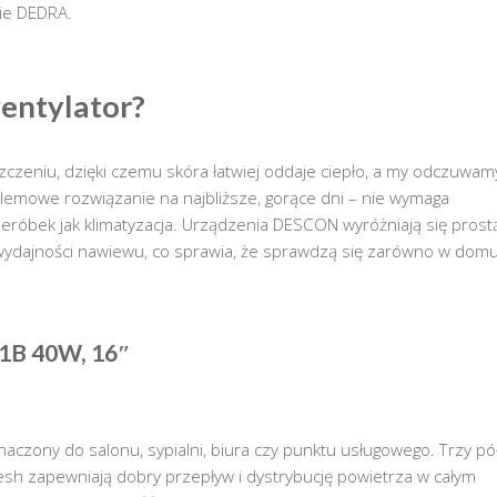
ie DEDRA.
entylator?
czeniu, dzięki czemu skóra łatwiej oddaje ciepło, a my odczuwam
oblemowe rozwiązanie na najbliższe, gorące dni – nie wymaga
zeróbek jak klimatyzacja. Urządzenia DESCON wyróżniają się prost
 wydajności nawiewu, co sprawia, że sprawdzą się zarówno w domu
1B 40W, 16″
czony do salonu, sypialni, biura czy punktu usługowego. Trzy pół
esh zapewniają dobry przepływ i dystrybucję powietrza w całym