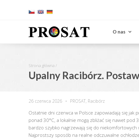
O nas
Strona główna
/
Upalny Racibórz. Post
26 czerwca 2026
PROSAT
,
Racibórz
Ostatnie dni czerwca w Polsce zapowiadają się jak 
ponad 30°C, a lokalnie mogą zbliżać się nawet pod 3
bardzo szybko nagrzewają się do niekomfortowych wa
Najprostszy sposób na realne odczuwalne ochłodze