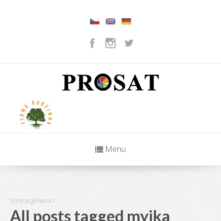
Menu
Strona główna
/
All posts tagged myjka