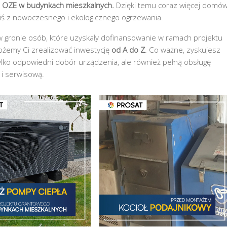
 OZE w budynkach mieszkalnych.
Dzięki temu coraz więcej domó
iś z nowoczesnego i ekologicznego ogrzewania.
ś w gronie osób, które uzyskały dofinansowanie w ramach projektu
żemy Ci zrealizować inwestycję
od A do Z
. Co ważne, zyskujesz
ylko odpowiedni dobór urządzenia, ale również pełną obsługę
i serwisową.