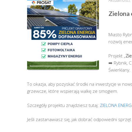
Aktualności
,
Zielona 
Miasto Rybn
rozwój ener
Projekt „
Zie
➡️ Rybnik, 
Świerklany.
To okazja, aby pozyskać środki na inwestycje w now
grzewcze, które wspierają walkę ze smogiem.
Szczegóły projektu znajdziesz tutaj:
ZIELONA ENERG
Jeśli zastanawiasz się, jak dobrać odpowiedni sprzę