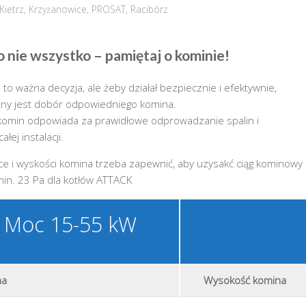
Kietrz
,
Krzyżanowice
,
PROSAT
,
Racibórz
o nie wszystko – pamiętaj o kominie!
 to ważna decyzja, ale żeby działał bezpiecznie i efektywnie,
tny jest dobór odpowiedniego komina.
 komin odpowiada za prawidłowe odprowadzanie spalin i
łej instalacji.
ice i wyskości komina trzeba zapewnić, aby uzysakć ciąg kominowy
min. 23 Pa dla kotłów ATTACK
X Moc 15-55 kW
na
Wysokość komina