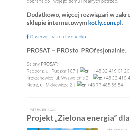
dobrana do Twojego domu i realnych potrzeb.
Dodatkowo, więcej rozwiązań w zakre
sklepie internetowym
kotly.com.pl
.
Obserwuj nas na facebooku
PROSAT
–
PRO
sto.
PRO
fesjonalnie.
Salony
PROSAT
:
Racibórz, ul. Rudzka 107 |
+48 32 419 01 20
Krzyżanowice, ul. Wyzwolenia 2 |
+48 32 419 4
Kietrz, ul. Mickiewicza 2 |
+48 77 485 55 54
1 września 2025
Projekt „Zielona energia” dl