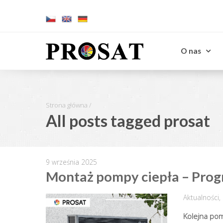
O nas
Strona główna
/
All posts tagged prosat
9 września 2025
Montaż pompy ciepła – Pro
Aktualności
,
Kolejna po