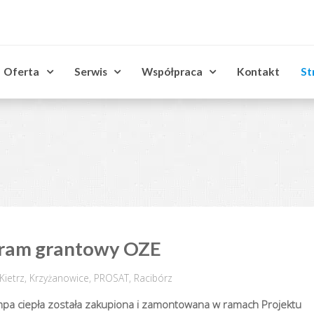
Oferta
Serwis
Współpraca
Kontakt
St
gram grantowy OZE
Kietrz
,
Krzyżanowice
,
PROSAT
,
Racibórz
mpa ciepła została zakupiona i zamontowana w ramach Projektu