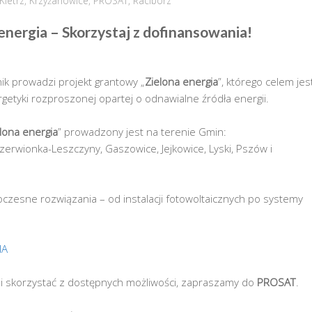
Kietrz
,
Krzyżanowice
,
PROSAT
,
Racibórz
energia –
Skorzystaj z dofinansowania!
ik prowadzi projekt grantowy „
Zielona energia
”, którego celem jes
getyki rozproszonej opartej o odnawialne źródła energii.
lona energia
” prowadzony jest na terenie Gmin:
Czerwionka-Leszczyny, Gaszowice, Jejkowice, Lyski, Pszów i
oczesne rozwiązania – od instalacji fotowoltaicznych po systemy
IA
t i skorzystać z dostępnych możliwości, zapraszamy do
PROSAT
.