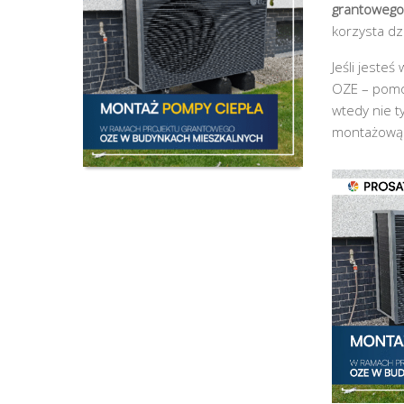
grantowego
korzysta dz
Jeśli jeste
OZE – pomo
wtedy nie t
montażową 