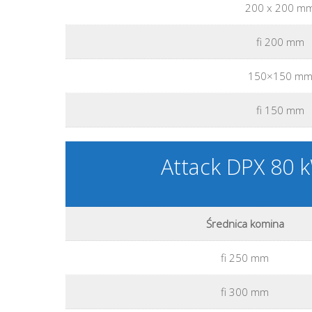
200 x 200 m
fi 200 mm
150×150 m
fi 150 mm
Attack DPX 80 
Średnica komina
fi 250 mm
fi 300 mm