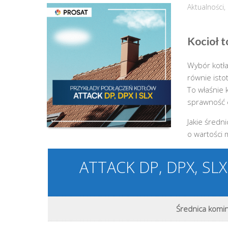
Aktualności
,
Kocioł t
Wybór kotła
równie isto
To właśnie
sprawność ca
Jakie średn
o wartości 
ATTACK DP, DPX, SL
Średnica komi