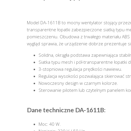
Model DA-1611B to mocny wentylator stojący przezna
transparentne łopatki zabezpieczone siatką typu m
pomieszczeniu. Obudowa z trwałego materiału ABS
wygląd sprawia, że urządzenie dobrze prezentuje si
Solidna, okrągła podstawa zapewniająca stabil
Siatka typu mesh i pół-transparentne łopatki dl
3-stopniowa regulacja prędkości nawiewu.
Regulacja wysokości pozwalająca skierować st
Nowoczesny design w czarnym kolorze.
Sterowanie pilotem lub czytelnym panelem ko
Dane techniczne DA-1611B:
Moc: 40 W.
Napięcie: 230 V / 50 Hz.