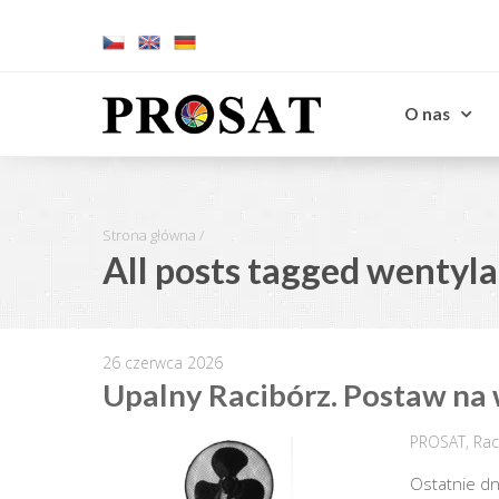
O nas
Strona główna
/
All posts tagged wentyla
26 czerwca 2026
Upalny Racibórz. Postaw n
PROSAT
,
Rac
Ostatnie dn