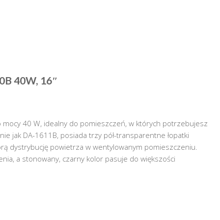
0B 40W, 16″
o mocy 40 W, idealny do pomieszczeń, w których potrzebujesz
e jak DA-1611B, posiada trzy pół-transparentne łopatki
brą dystrybucję powietrza w wentylowanym pomieszczeniu.
ia, a stonowany, czarny kolor pasuje do większości