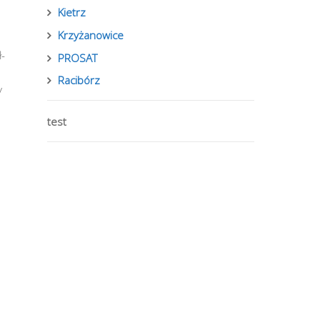
Kietrz
Krzyżanowice
-
PROSAT
Racibórz
y
test