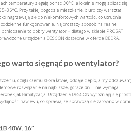
nach temperatury sięgają ponad 30°C, a lokalnie mogą zbliżać się
5–36°C. Przy takiej pogodzie mieszkanie, biuro czy warsztat
ko nagrzewają się do niekomfortowych wartości, co utrudnia
i codzienne funkcjonowanie. Najprostszy sposób na realne
ochłodzenie to dobry wentylator – dlatego w sklepie PROSAT
prawdzone urządzenia DESCON dostępne w ofercie DEDRA.
go warto sięgnąć po wentylator?
czeniu, dzięki czemu skóra łatwiej oddaje ciepło, a my odczuwam
oblemowe rozwiązanie na najbliższe, gorące dni – nie wymaga
zeróbek jak klimatyzacja. Urządzenia DESCON wyróżniają się prost
 wydajności nawiewu, co sprawia, że sprawdzą się zarówno w domu
1B 40W, 16″