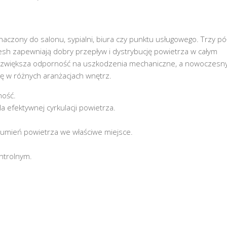
czony do salonu, sypialni, biura czy punktu usługowego. Trzy pół
esh zapewniają dobry przepływ i dystrybucję powietrza w całym
 zwiększa odporność na uszkodzenia mechaniczne, a nowoczesn
ę w różnych aranżacjach wnętrz.
ność.
a efektywnej cyrkulacji powietrza.
rumień powietrza we właściwe miejsce.
ntrolnym.