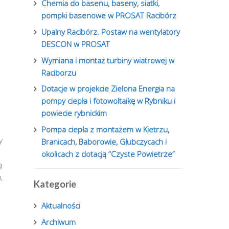
Chemia do basenu, baseny, siatki,
pompki basenowe w PROSAT Racibórz
Upalny Racibórz. Postaw na wentylatory
DESCON w PROSAT
Wymiana i montaż turbiny wiatrowej w
Raciborzu
Dotacje w projekcie Zielona Energia na
pompy ciepła i fotowoltaikę w Rybniku i
powiecie rybnickim
Pompa ciepła z montażem w Kietrzu,
y
Branicach, Baborowie, Głubczycach i
okolicach z dotacją “Czyste Powietrze”
ą
,
Kategorie
Aktualności
Archiwum